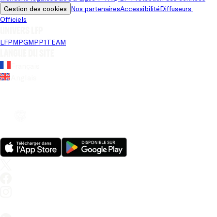
Gestion des cookies
Nos partenaires
Accessibilité
Diffuseurs 
Officiels
Univers LFP
LFP
MPG
MPP
1TEAM
Langue du site
Français
Anglais