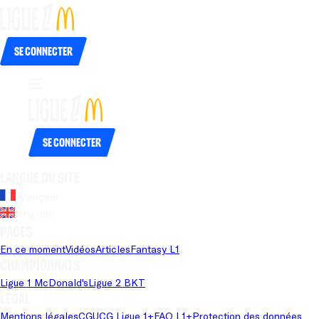
Se connecter
Se connecter
Langue du site
Français
Anglais
Pages
En ce moment
Vidéos
Articles
Fantasy L1
Championnats
Ligue 1 McDonald's
Ligue 2 BKT
Légal
Mentions légales
CGU
CG Ligue 1+
FAQ L1+
Protection des données