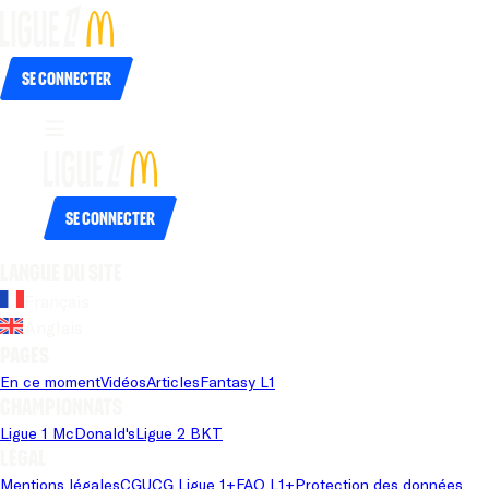
Se connecter
Se connecter
Langue du site
Français
Anglais
Pages
En ce moment
Vidéos
Articles
Fantasy L1
Championnats
Ligue 1 McDonald's
Ligue 2 BKT
Légal
Mentions légales
CGU
CG Ligue 1+
FAQ L1+
Protection des données