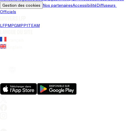
Gestion des cookies
Nos partenaires
Accessibilité
Diffuseurs 
Officiels
Univers LFP
LFP
MPG
MPP
1TEAM
Langue du site
Français
Anglais