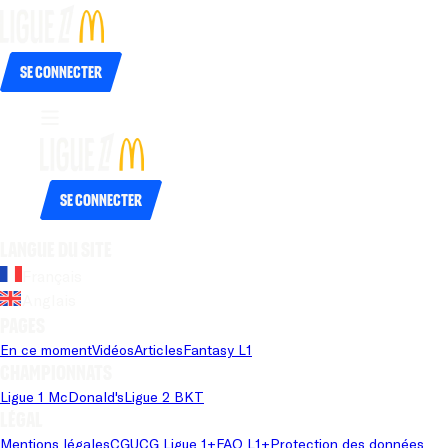
Se connecter
Se connecter
Langue du site
Français
Anglais
Pages
En ce moment
Vidéos
Articles
Fantasy L1
Championnats
Ligue 1 McDonald's
Ligue 2 BKT
Légal
Mentions légales
CGU
CG Ligue 1+
FAQ L1+
Protection des données