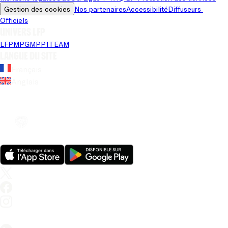
Gestion des cookies
Nos partenaires
Accessibilité
Diffuseurs 
Officiels
Univers LFP
LFP
MPG
MPP
1TEAM
Langue du site
Français
Anglais