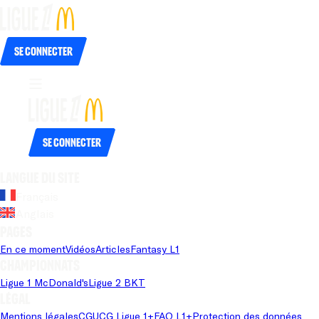
Se connecter
Se connecter
Langue du site
Français
Anglais
Pages
En ce moment
Vidéos
Articles
Fantasy L1
Championnats
Ligue 1 McDonald's
Ligue 2 BKT
Légal
Mentions légales
CGU
CG Ligue 1+
FAQ L1+
Protection des données