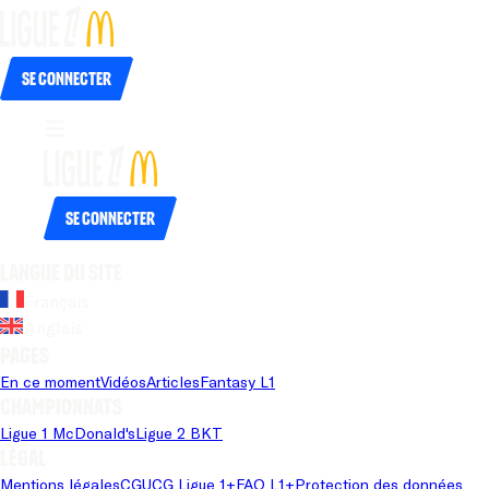
Se connecter
Se connecter
Langue du site
Français
Anglais
Pages
En ce moment
Vidéos
Articles
Fantasy L1
Championnats
Ligue 1 McDonald's
Ligue 2 BKT
Légal
Mentions légales
CGU
CG Ligue 1+
FAQ L1+
Protection des données