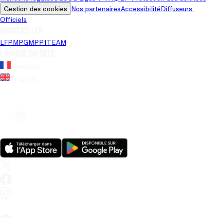
Gestion des cookies
Nos partenaires
Accessibilité
Diffuseurs 
Officiels
Univers LFP
LFP
MPG
MPP
1TEAM
Langue du site
Français
Anglais