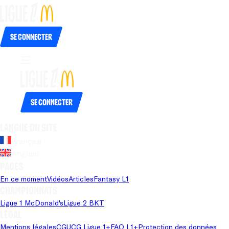
Se connecter
Se connecter
Langue du site
Français
Anglais
Pages
En ce moment
Vidéos
Articles
Fantasy L1
Championnats
Ligue 1 McDonald's
Ligue 2 BKT
Légal
Mentions légales
CGU
CG Ligue 1+
FAQ L1+
Protection des données