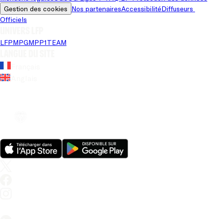
Gestion des cookies
Nos partenaires
Accessibilité
Diffuseurs 
Officiels
Univers LFP
LFP
MPG
MPP
1TEAM
Langue du site
Français
Anglais