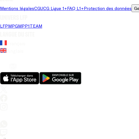
Mentions légales
CGU
CG Ligue 1+
FAQ L1+
Protection des données
Ge
Univers LFP
LFP
MPG
MPP
1TEAM
Langue du site
Français
Anglais