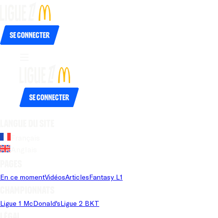
Se connecter
Se connecter
Langue du site
Français
Anglais
Pages
En ce moment
Vidéos
Articles
Fantasy L1
Championnats
Ligue 1 McDonald's
Ligue 2 BKT
Légal