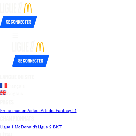
Se connecter
Se connecter
Langue du site
Français
Anglais
Pages
En ce moment
Vidéos
Articles
Fantasy L1
Championnats
Ligue 1 McDonald's
Ligue 2 BKT
Légal