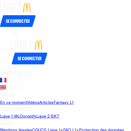
Se connecter
Se connecter
Langue du site
Français
Anglais
Pages
En ce moment
Vidéos
Articles
Fantasy L1
Championnats
Ligue 1 McDonald's
Ligue 2 BKT
Légal
Mentions légales
CGU
CG Ligue 1+
FAQ L1+
Protection des données