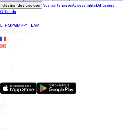
Gestion des cookies
Nos partenaires
Accessibilité
Diffuseurs 
Officiels
Univers LFP
LFP
MPG
MPP
1TEAM
Langue du site
Français
Anglais