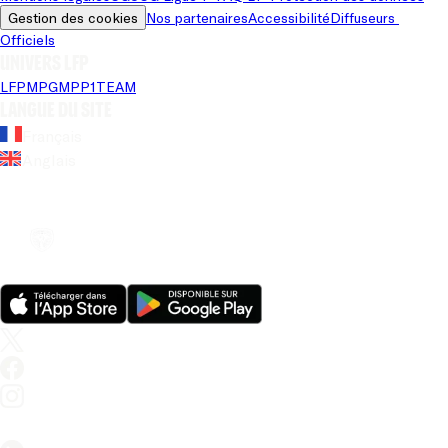
Gestion des cookies
Nos partenaires
Accessibilité
Diffuseurs 
Officiels
Univers LFP
LFP
MPG
MPP
1TEAM
Langue du site
Français
Anglais