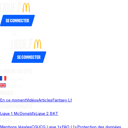
Se connecter
Se connecter
Langue du site
Français
Anglais
Pages
En ce moment
Vidéos
Articles
Fantasy L1
Championnats
Ligue 1 McDonald's
Ligue 2 BKT
Légal
Mentions légales
CGU
CG Ligue 1+
FAQ L1+
Protection des données