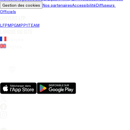
Gestion des cookies
Nos partenaires
Accessibilité
Diffuseurs 
Officiels
Univers LFP
LFP
MPG
MPP
1TEAM
Langue du site
Français
Anglais