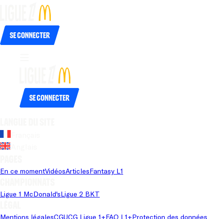
Se connecter
Se connecter
Langue du site
Français
Anglais
Pages
En ce moment
Vidéos
Articles
Fantasy L1
Championnats
Ligue 1 McDonald's
Ligue 2 BKT
Légal
Mentions légales
CGU
CG Ligue 1+
FAQ L1+
Protection des données