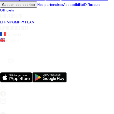
Gestion des cookies
Nos partenaires
Accessibilité
Diffuseurs 
Officiels
Univers LFP
LFP
MPG
MPP
1TEAM
Langue du site
Français
Anglais