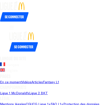
Se connecter
Se connecter
Langue du site
Français
Anglais
Pages
En ce moment
Vidéos
Articles
Fantasy L1
Championnats
Ligue 1 McDonald's
Ligue 2 BKT
Légal
Mentions légales
CGU
CG Ligue 1+
FAQ L1+
Protection des données