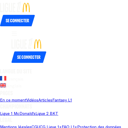
Se connecter
Se connecter
Langue du site
Français
Anglais
Pages
En ce moment
Vidéos
Articles
Fantasy L1
Championnats
Ligue 1 McDonald's
Ligue 2 BKT
Légal
Mentions légales
CGU
CG Ligue 1+
FAQ L1+
Protection des données