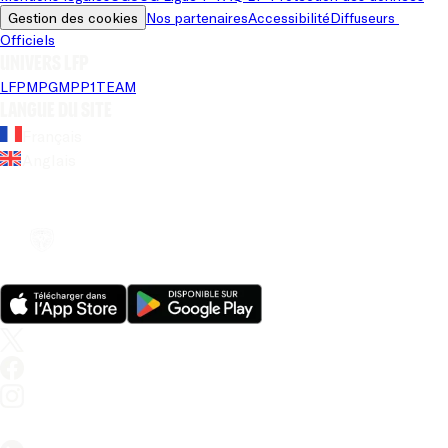
Gestion des cookies
Nos partenaires
Accessibilité
Diffuseurs 
Officiels
Univers LFP
LFP
MPG
MPP
1TEAM
Langue du site
Français
Anglais