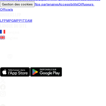
Gestion des cookies
Nos partenaires
Accessibilité
Diffuseurs 
Officiels
Univers LFP
LFP
MPG
MPP
1TEAM
Langue du site
Français
Anglais