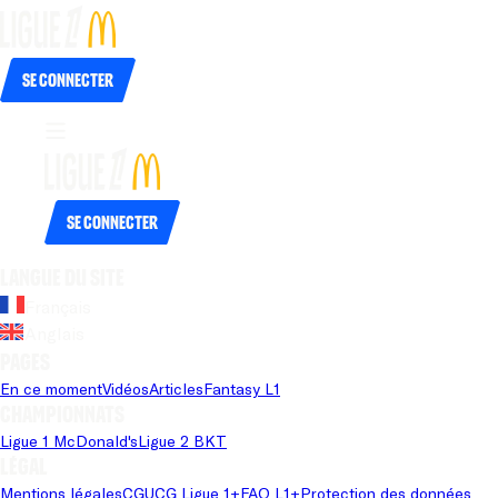
Se connecter
Se connecter
Langue du site
Français
Anglais
Pages
En ce moment
Vidéos
Articles
Fantasy L1
Championnats
Ligue 1 McDonald's
Ligue 2 BKT
Légal
Mentions légales
CGU
CG Ligue 1+
FAQ L1+
Protection des données