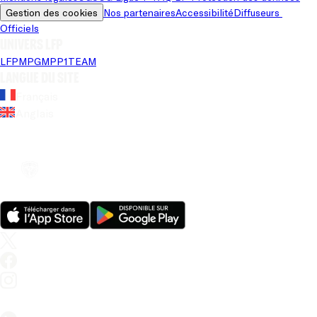
Gestion des cookies
Nos partenaires
Accessibilité
Diffuseurs 
Officiels
Univers LFP
LFP
MPG
MPP
1TEAM
Langue du site
Français
Anglais