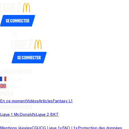
Se connecter
Se connecter
Langue du site
Français
Anglais
Pages
En ce moment
Vidéos
Articles
Fantasy L1
Championnats
Ligue 1 McDonald's
Ligue 2 BKT
Légal
Mentions légales
CGU
CG Ligue 1+
FAQ L1+
Protection des données