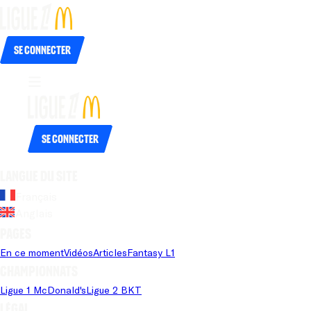
Se connecter
Se connecter
Langue du site
Français
Anglais
Pages
En ce moment
Vidéos
Articles
Fantasy L1
Championnats
Ligue 1 McDonald's
Ligue 2 BKT
Légal