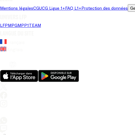
Mentions légales
CGU
CG Ligue 1+
FAQ L1+
Protection des données
Ge
Univers LFP
LFP
MPG
MPP
1TEAM
Langue du site
Français
Anglais