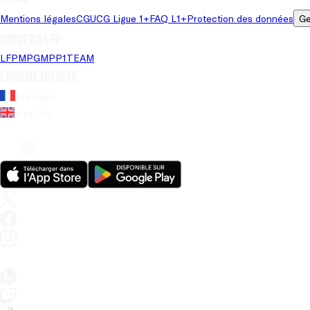
Mentions légales
CGU
CG Ligue 1+
FAQ L1+
Protection des données
Ge
Univers LFP
LFP
MPG
MPP
1TEAM
Langue du site
Français
Anglais