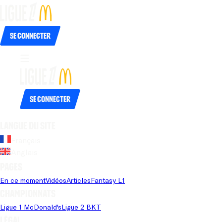
Se connecter
Se connecter
Langue du site
Français
Anglais
Pages
En ce moment
Vidéos
Articles
Fantasy L1
Championnats
Ligue 1 McDonald's
Ligue 2 BKT
Légal