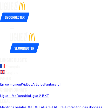
Se connecter
Se connecter
Langue du site
Français
Anglais
Pages
En ce moment
Vidéos
Articles
Fantasy L1
Championnats
Ligue 1 McDonald's
Ligue 2 BKT
Légal
Mentions légales
CGU
CG Ligue 1+
FAQ L1+
Protection des données