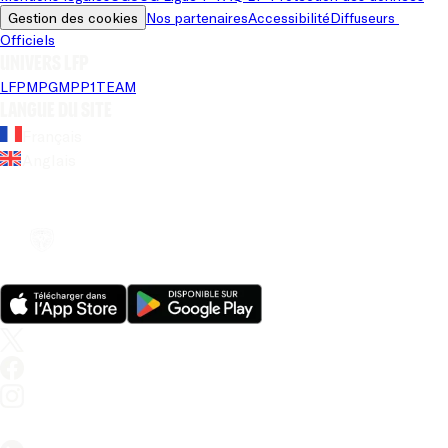
Gestion des cookies
Nos partenaires
Accessibilité
Diffuseurs 
Officiels
Univers LFP
LFP
MPG
MPP
1TEAM
Langue du site
Français
Anglais