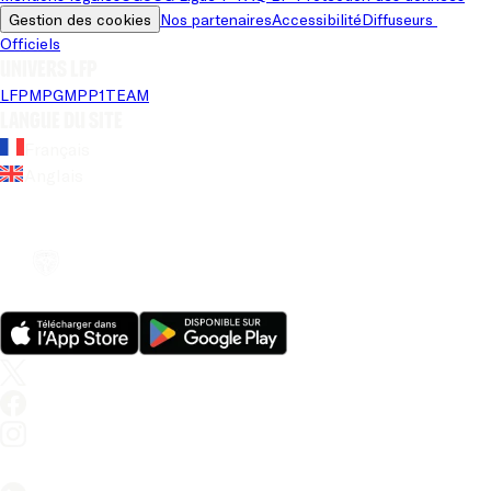
Gestion des cookies
Nos partenaires
Accessibilité
Diffuseurs 
Officiels
Univers LFP
LFP
MPG
MPP
1TEAM
Langue du site
Français
Anglais