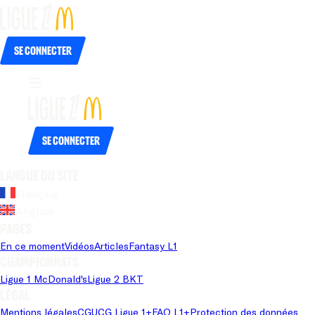
Se connecter
Se connecter
Langue du site
Français
Anglais
Pages
En ce moment
Vidéos
Articles
Fantasy L1
Championnats
Ligue 1 McDonald's
Ligue 2 BKT
Légal
Mentions légales
CGU
CG Ligue 1+
FAQ L1+
Protection des données