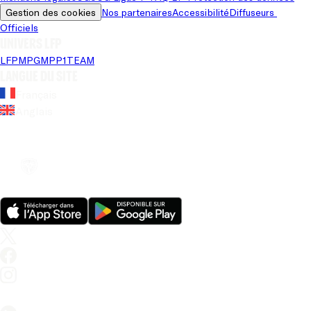
Gestion des cookies
Nos partenaires
Accessibilité
Diffuseurs 
Officiels
Univers LFP
LFP
MPG
MPP
1TEAM
Langue du site
Français
Anglais