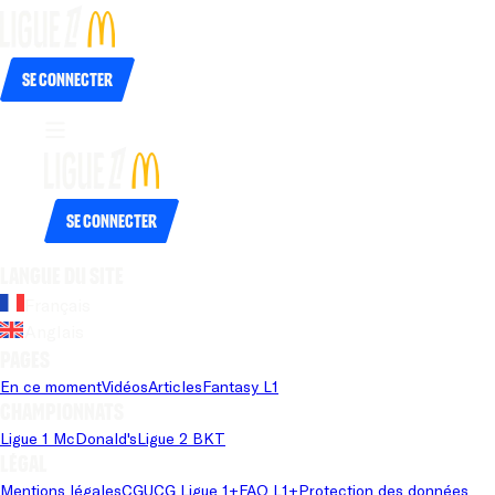
Se connecter
Se connecter
Langue du site
Français
Anglais
Pages
En ce moment
Vidéos
Articles
Fantasy L1
Championnats
Ligue 1 McDonald's
Ligue 2 BKT
Légal
Mentions légales
CGU
CG Ligue 1+
FAQ L1+
Protection des données