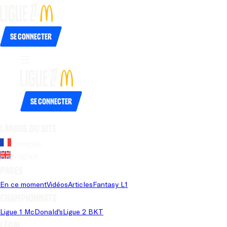
Se connecter
Se connecter
Langue du site
Français
Anglais
Pages
En ce moment
Vidéos
Articles
Fantasy L1
Championnats
Ligue 1 McDonald's
Ligue 2 BKT
Légal