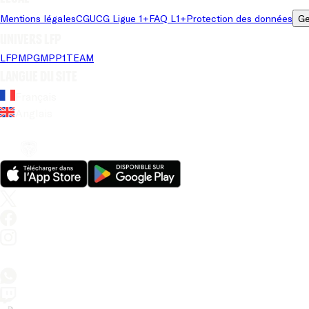
Mentions légales
CGU
CG Ligue 1+
FAQ L1+
Protection des données
Ge
Univers LFP
LFP
MPG
MPP
1TEAM
Langue du site
Français
Anglais