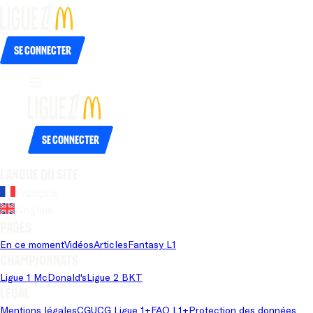
Se connecter
Se connecter
Langue du site
Français
Anglais
Pages
En ce moment
Vidéos
Articles
Fantasy L1
Championnats
Ligue 1 McDonald's
Ligue 2 BKT
Légal
Mentions légales
CGU
CG Ligue 1+
FAQ L1+
Protection des données