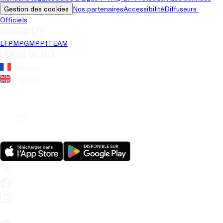
Gestion des cookies
Nos partenaires
Accessibilité
Diffuseurs 
Officiels
Univers LFP
LFP
MPG
MPP
1TEAM
Langue du site
Français
Anglais