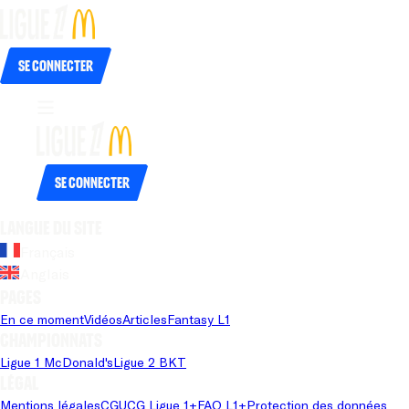
Se connecter
Se connecter
Langue du site
Français
Anglais
Pages
En ce moment
Vidéos
Articles
Fantasy L1
Championnats
Ligue 1 McDonald's
Ligue 2 BKT
Légal
Mentions légales
CGU
CG Ligue 1+
FAQ L1+
Protection des données