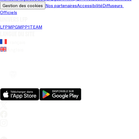
Gestion des cookies
Nos partenaires
Accessibilité
Diffuseurs 
Officiels
Univers LFP
LFP
MPG
MPP
1TEAM
Langue du site
Français
Anglais