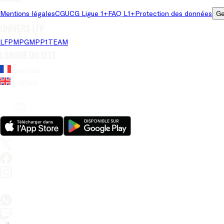
Mentions légales
CGU
CG Ligue 1+
FAQ L1+
Protection des données
Ge
Univers LFP
LFP
MPG
MPP
1TEAM
Langue du site
Français
Anglais