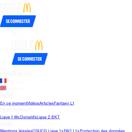
Se connecter
Se connecter
Langue du site
Français
Anglais
Pages
En ce moment
Vidéos
Articles
Fantasy L1
Championnats
Ligue 1 McDonald's
Ligue 2 BKT
Légal
Mentions légales
CGU
CG Ligue 1+
FAQ L1+
Protection des données