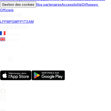
Gestion des cookies
Nos partenaires
Accessibilité
Diffuseurs 
Officiels
Univers LFP
LFP
MPG
MPP
1TEAM
Langue du site
Français
Anglais