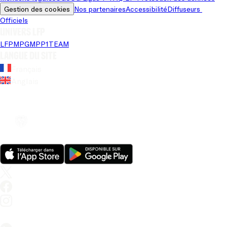
Gestion des cookies
Nos partenaires
Accessibilité
Diffuseurs 
Officiels
Univers LFP
LFP
MPG
MPP
1TEAM
Langue du site
Français
Anglais