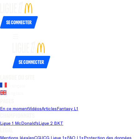
Se connecter
Se connecter
Langue du site
Français
Anglais
Pages
En ce moment
Vidéos
Articles
Fantasy L1
Championnats
Ligue 1 McDonald's
Ligue 2 BKT
Légal
Mentions légales
CGU
CG Ligue 1+
FAQ L1+
Protection des données