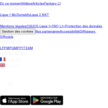
passeurs
En ce moment
Vidéos
Articles
Fantasy L1
Championnats
Ligue 1 McDonald's
Ligue 2 BKT
Saison 25/26
Légal
Mentions légales
CGU
CG Ligue 1+
FAQ L1+
Protection des données
Gestion des cookies
Nos partenaires
Accessibilité
Diffuseurs 
Officiels
Univers LFP
LFP
MPG
MPP
1TEAM
Langue du site
Français
Anglais