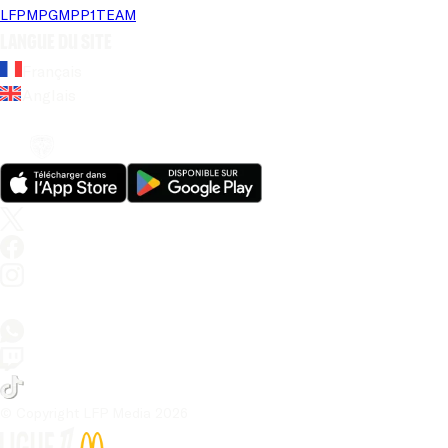
LFP
MPG
MPP
1TEAM
Langue du site
Français
Anglais
© Copyright LFP Media 
2026