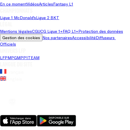
En ce moment
Vidéos
Articles
Fantasy L1
Championnats
Ligue 1 McDonald's
Ligue 2 BKT
Saison 00/NaN
Légal
Mentions légales
CGU
CG Ligue 1+
FAQ L1+
Protection des données
Gestion des cookies
Nos partenaires
Accessibilité
Diffuseurs 
Officiels
Univers LFP
LFP
MPG
MPP
1TEAM
Langue du site
Français
Anglais