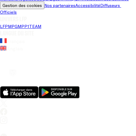
Gestion des cookies
Nos partenaires
Accessibilité
Diffuseurs 
Officiels
Univers LFP
LFP
MPG
MPP
1TEAM
Langue du site
Français
Anglais