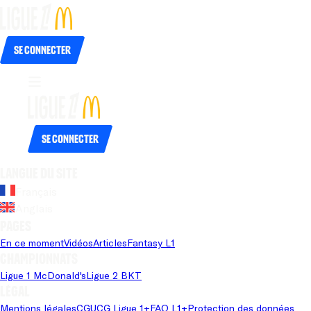
Se connecter
Se connecter
Langue du site
Français
Anglais
Pages
En ce moment
Vidéos
Articles
Fantasy L1
Championnats
Ligue 1 McDonald's
Ligue 2 BKT
Légal
Mentions légales
CGU
CG Ligue 1+
FAQ L1+
Protection des données