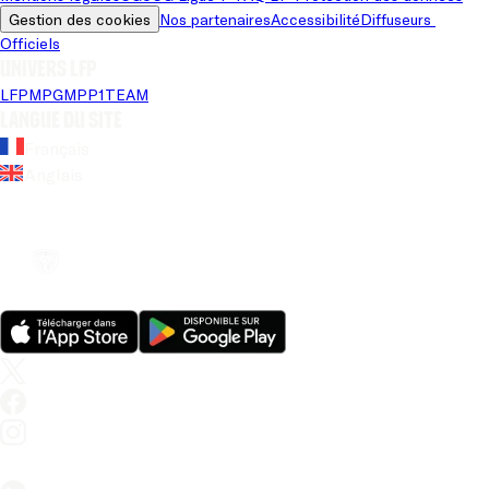
Gestion des cookies
Nos partenaires
Accessibilité
Diffuseurs 
Officiels
Univers LFP
LFP
MPG
MPP
1TEAM
Langue du site
Français
Anglais