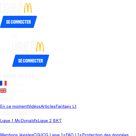
Se connecter
Se connecter
Langue du site
Français
Anglais
Pages
En ce moment
Vidéos
Articles
Fantasy L1
Championnats
Ligue 1 McDonald's
Ligue 2 BKT
Légal
Mentions légales
CGU
CG Ligue 1+
FAQ L1+
Protection des données