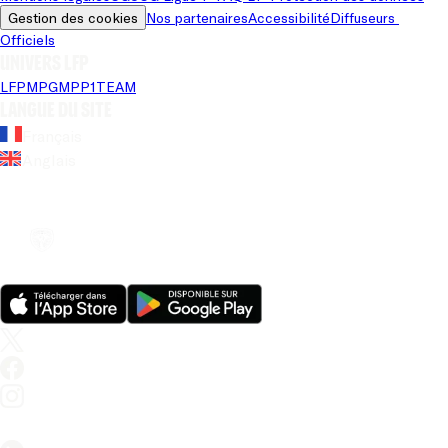
Gestion des cookies
Nos partenaires
Accessibilité
Diffuseurs 
Officiels
Univers LFP
LFP
MPG
MPP
1TEAM
Langue du site
Français
Anglais