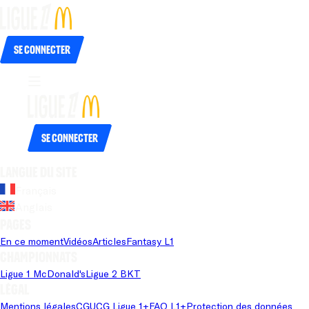
Se connecter
Se connecter
Langue du site
Français
Anglais
Pages
En ce moment
Vidéos
Articles
Fantasy L1
Championnats
Ligue 1 McDonald's
Ligue 2 BKT
Légal
Mentions légales
CGU
CG Ligue 1+
FAQ L1+
Protection des données