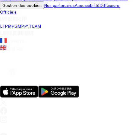
Gestion des cookies
Nos partenaires
Accessibilité
Diffuseurs 
Officiels
Univers LFP
LFP
MPG
MPP
1TEAM
Langue du site
Français
Anglais