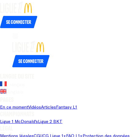
Se connecter
Se connecter
Langue du site
Français
Anglais
Pages
En ce moment
Vidéos
Articles
Fantasy L1
Championnats
Ligue 1 McDonald's
Ligue 2 BKT
Légal
Mentions légales
CGU
CG Ligue 1+
FAQ L1+
Protection des données