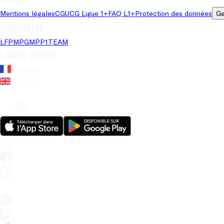
Mentions légales
CGU
CG Ligue 1+
FAQ L1+
Protection des données
Ge
Univers LFP
LFP
MPG
MPP
1TEAM
Langue du site
Français
Anglais