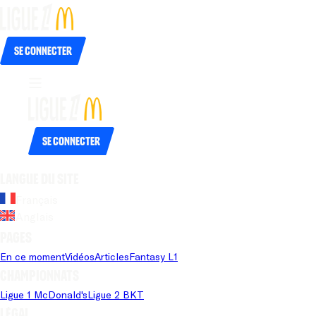
Se connecter
Se connecter
Langue du site
Français
Anglais
Pages
En ce moment
Vidéos
Articles
Fantasy L1
Championnats
Ligue 1 McDonald's
Ligue 2 BKT
Légal