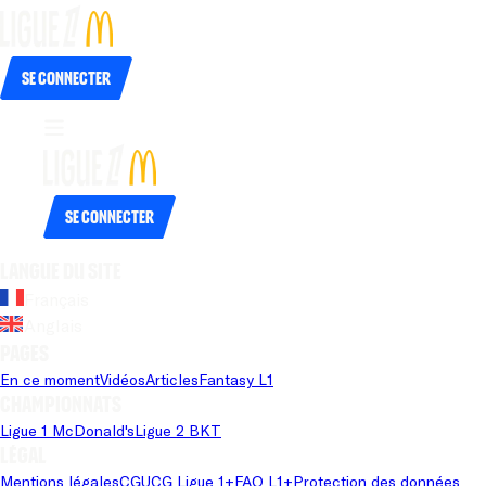
Se connecter
Se connecter
Langue du site
Français
Anglais
Pages
En ce moment
Vidéos
Articles
Fantasy L1
Championnats
Ligue 1 McDonald's
Ligue 2 BKT
Légal
Mentions légales
CGU
CG Ligue 1+
FAQ L1+
Protection des données