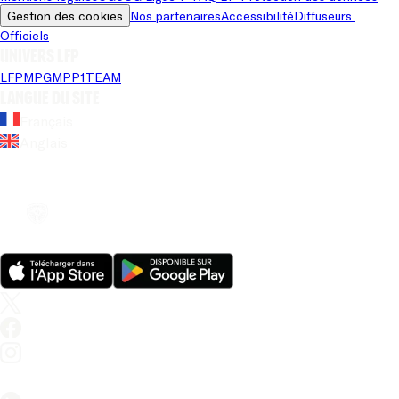
Gestion des cookies
Nos partenaires
Accessibilité
Diffuseurs 
Officiels
Univers LFP
LFP
MPG
MPP
1TEAM
Langue du site
Français
Anglais