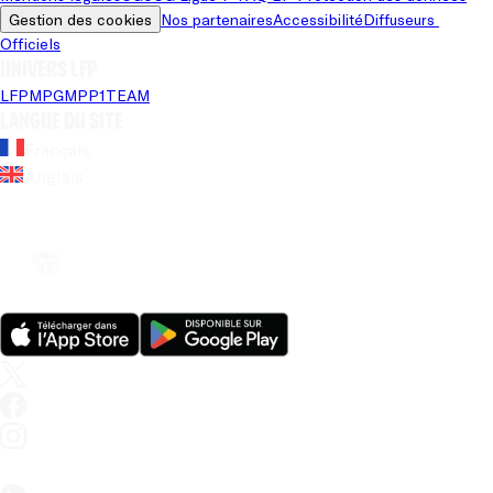
Gestion des cookies
Nos partenaires
Accessibilité
Diffuseurs 
Officiels
Univers LFP
LFP
MPG
MPP
1TEAM
Langue du site
Français
Anglais