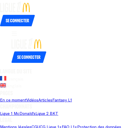
Se connecter
Se connecter
Langue du site
Français
Anglais
Pages
En ce moment
Vidéos
Articles
Fantasy L1
Championnats
Ligue 1 McDonald's
Ligue 2 BKT
Légal
Mentions légales
CGU
CG Ligue 1+
FAQ L1+
Protection des données