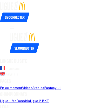
Se connecter
Se connecter
Langue du site
Français
Anglais
Pages
En ce moment
Vidéos
Articles
Fantasy L1
Championnats
Ligue 1 McDonald's
Ligue 2 BKT
Légal