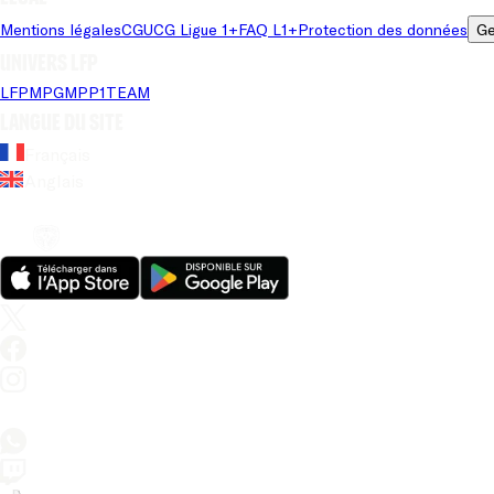
Mentions légales
CGU
CG Ligue 1+
FAQ L1+
Protection des données
Ge
Univers LFP
LFP
MPG
MPP
1TEAM
Langue du site
Français
Anglais