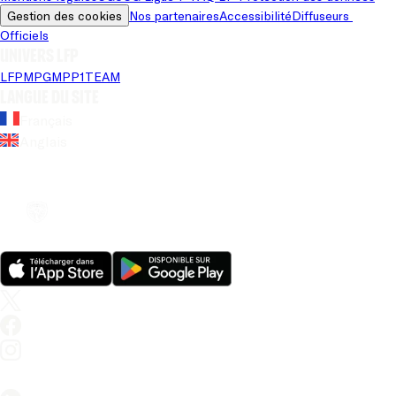
Gestion des cookies
Nos partenaires
Accessibilité
Diffuseurs 
Officiels
Univers LFP
LFP
MPG
MPP
1TEAM
Langue du site
Français
Anglais