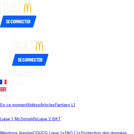
Se connecter
Se connecter
Langue du site
Français
Anglais
Pages
En ce moment
Vidéos
Articles
Fantasy L1
Championnats
Ligue 1 McDonald's
Ligue 2 BKT
Légal
Mentions légales
CGU
CG Ligue 1+
FAQ L1+
Protection des données