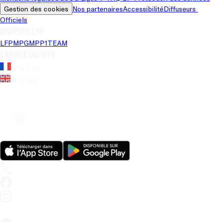
Gestion des cookies
Nos partenaires
Accessibilité
Diffuseurs 
Officiels
Univers LFP
LFP
MPG
MPP
1TEAM
Langue du site
Français
Anglais