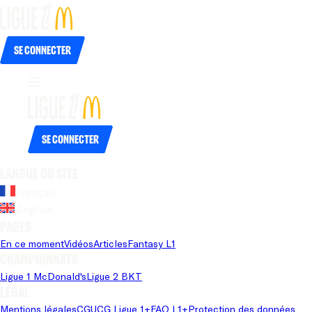
Se connecter
Se connecter
Langue du site
Français
Anglais
Pages
En ce moment
Vidéos
Articles
Fantasy L1
Championnats
Ligue 1 McDonald's
Ligue 2 BKT
Légal
Mentions légales
CGU
CG Ligue 1+
FAQ L1+
Protection des données