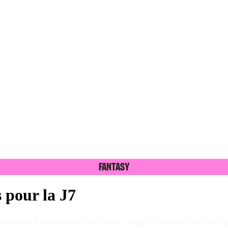
J7
Fantasy
 pour la J7
urrence ? Retrouvez les bons coups à tenter pour la 7