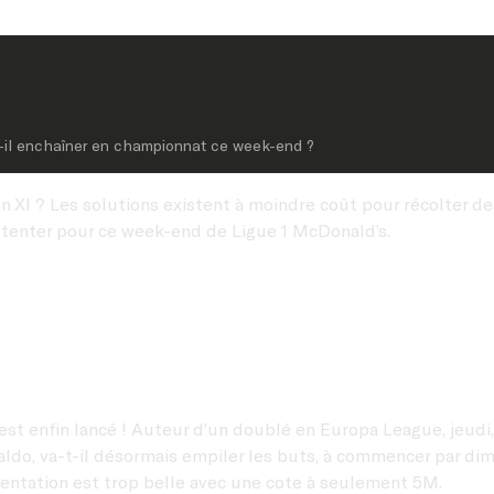
t-il enchaîner en championnat ce week-end ?
XI ? Les solutions existent à moindre coût pour récolter des
à tenter pour ce week-end de Ligue 1 McDonald’s.
est enfin lancé ! Auteur d’un doublé en Europa League, jeudi, 
aldo, va-t-il désormais empiler les buts, à commencer par d
 tentation est trop belle avec une cote à seulement 5M.