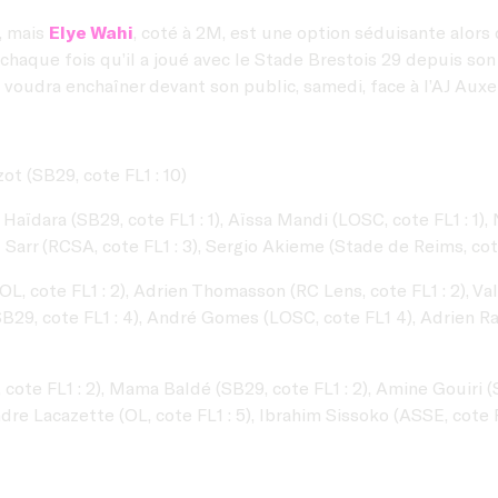
1, mais
Elye Wahi
, coté à 2M, est une option séduisante alor
à chaque fois qu’il a joué avec le Stade Brestois 29 depuis so
l voudra enchaîner devant son public, samedi, face à l’AJ Auxe
ot (SB29, cote FL1 : 10)
 Haïdara (SB29, cote FL1 : 1), Aïssa Mandi (LOSC, cote FL1 : 1
 Sarr (RCSA, cote FL1 : 3), Sergio Akieme (Stade de Reims, cote
OL, cote FL1 : 2), Adrien Thomasson (RC Lens, cote FL1 : 2), Va
B29, cote FL1 : 4), André Gomes (LOSC, cote FL1 4), Adrien Ra
, cote FL1 : 2), Mama Baldé (SB29, cote FL1 : 2), Amine Gouiri 
ndre Lacazette (OL, cote FL1 : 5), Ibrahim Sissoko (ASSE, cote F