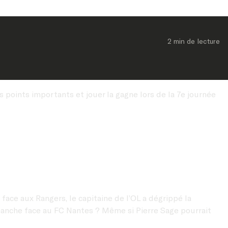
2 min
 de lecture
 points importants et jouer la gagne lors de la 7e journée
face aux Rangers, le capitaine de l’OL a dégrippé la
imanche face au FC Nantes ? Même si Pierre Sage pourrait