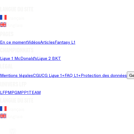
Langue du site
Français
Anglais
Pages
En ce moment
Vidéos
Articles
Fantasy L1
Championnats
Ligue 1 McDonald's
Ligue 2 BKT
Légal
Mentions légales
CGU
CG Ligue 1+
FAQ L1+
Protection des données
Ge
Univers LFP
LFP
MPG
MPP
1TEAM
Langue du site
Français
Anglais