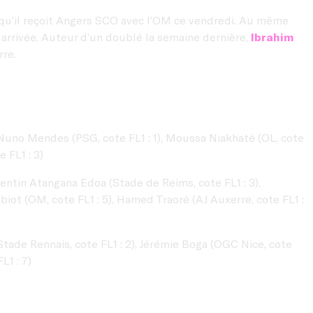
s qu’il reçoit Angers SCO avec l’OM ce vendredi. Au même
n arrivée. Auteur d’un doublé la semaine dernière,
Ibrahim
rre.
), Nuno Mendes (PSG, cote FL1 : 1), Moussa Niakhaté (OL, cote
 FL1 : 3)
lentin Atangana Edoa (Stade de Reims, cote FL1 : 3),
biot (OM, cote FL1 : 5), Hamed Traoré (AJ Auxerre, cote FL1 :
(Stade Rennais, cote FL1 : 2), Jérémie Boga (OGC Nice, cote
L1 : 7)