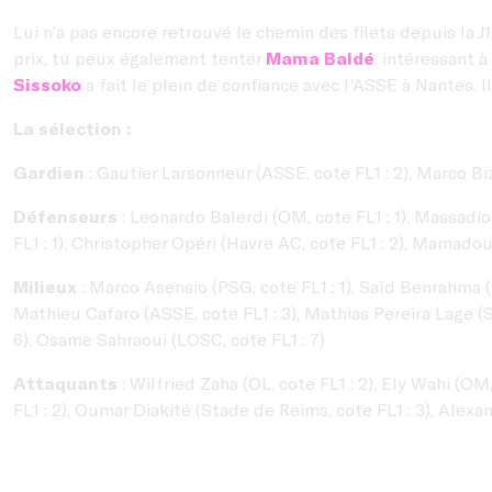
Lui n’a pas encore retrouvé le chemin des filets depuis la J
prix, tu peux également tenter
Mama Baldé
, intéressant 
Sissoko
a fait le plein de confiance avec l'ASSE à Nantes. I
La sélection :
Gardien
: Gautier Larsonneur (ASSE, cote FL1 : 2), Marco Biz
Défenseurs
: Leonardo Balerdi (OM, cote FL1 : 1), Massadio
FL1 : 1), Christopher Opéri (Havre AC, cote FL1 : 2), Mamadou
Milieux
: Marco Asensio (PSG, cote FL1 : 1), Saïd Benrahma (
Mathieu Cafaro (ASSE, cote FL1 : 3), Mathias Pereira Lage (S
6), Osame Sahraoui (LOSC, cote FL1 : 7)
Attaquants
: Wilfried Zaha (OL, cote FL1 : 2), Ely Wahi (OM
FL1 : 2), Oumar Diakité (Stade de Reims, cote FL1 : 3), Alexa