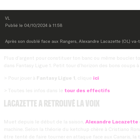
VL
Publié le 
04/10/2024
 à 
11:58
Après son doublé face aux Rangers, Alexandre Lacazette (OL) va-
Plus d’argent pour constituer ton banc ou même boucler ton 
dans Fantasy Ligue 1. Petit tour d’horizon des bons coups 
> Pour jouer à
Fantasy Ligue 1
, clique
ici
> Toutes les infos dans le
tour des effectifs
Lacazette a retrouvé la voix
Muet depuis le début de la saison,
Alexandre Lacazette
machine. Selon la théorie du ketchup chère à Cristiano Ron
être tenté de faire tourner en attaque face aux Canaris, la