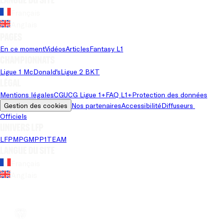
Français
Anglais
Pages
En ce moment
Vidéos
Articles
Fantasy L1
Championnats
Ligue 1 McDonald's
Ligue 2 BKT
Légal
Mentions légales
CGU
CG Ligue 1+
FAQ L1+
Protection des données
Gestion des cookies
Nos partenaires
Accessibilité
Diffuseurs 
Officiels
Univers LFP
LFP
MPG
MPP
1TEAM
Langue du site
Français
Anglais