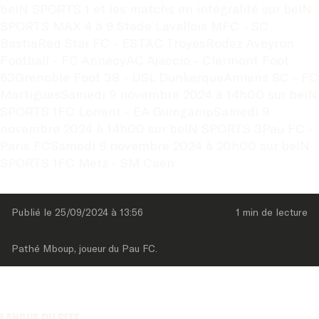
beIN SPORTS 1 et les matchs en intégralité sur beIN 
SPORTS MAX 4 à 9 Stade Lavallois MFC - SC 
BastiaRed Star FC - ESTAC TroyesRodez Aveyron 
Football - FC AnnecyAC Ajaccio - Clermont Foot 
63Grenoble Foot 38 - USL DunkerqueAmiens SC - FC 
MartiguesSamedi 9 novembre 2024 à 14h00 sur beIN 
SPORTS 1FC Lorient - EA GuingampSamedi 9 
novembre 2024 à 14h00 sur beIN SPORTS 3Pau FC - 
Paris FCSamedi 9 novembre 2024 à 20h00 sur beIN 
SPORTS 1FC Metz - SM Caen
Publié le 
25/09/2024
 à 
13:56
1 min
 de lecture
Pathé Mboup, joueur du Pau FC.
Langue du site