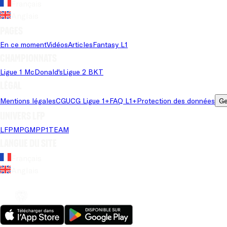
Français
Anglais
Pages
En ce moment
Vidéos
Articles
Fantasy L1
Championnats
Ligue 1 McDonald's
Ligue 2 BKT
Légal
Mentions légales
CGU
CG Ligue 1+
FAQ L1+
Protection des données
Ge
Univers LFP
LFP
MPG
MPP
1TEAM
Langue du site
Français
Anglais