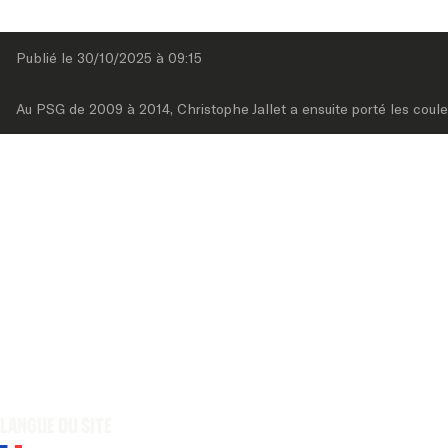
Publié le 
30/10/2025
 à 
09:15
Au PSG de 2009 à 2014, Christophe Jallet a ensuite porté les coule
Langue du site