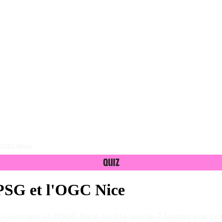
l'OGC Nice
Quiz
 PSG et l'OGC Nice
nt-Germain et l’OGC Nice au 21e siècle ? Testez vos c