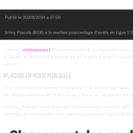
Publié le 
20/09/2024
 à 
07:00
Johny Placide (SCB) a le meilleur pourcentage d'arrêts en Ligue 2 
Dans un
classement
ultra serré avec 6 formations en un p
à 14h30, le calendrier propose un SC Bastia-Paris FC, vendr
saison.
Placide en mode muraille
Si le club bastiais demeure invaincu, il le doit en partie au
du temps additionnel. Il est le seul dans ce cas parmi les 
Depuis, Placide reste donc sur 3 clean sheets de rang (270
sommet du classement des meilleurs pourcentage d’arrêts 