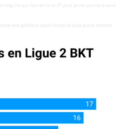
e
ting. Ce qui fait de lui le 2
plus jeune portier à avoir
place des gardiens ayant réussi le plus grand nombre