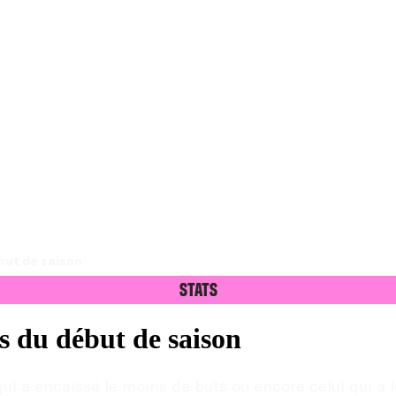
but de saison
Stats
s du début de saison
 qui a encaissé le moins de buts ou encore celui qui a