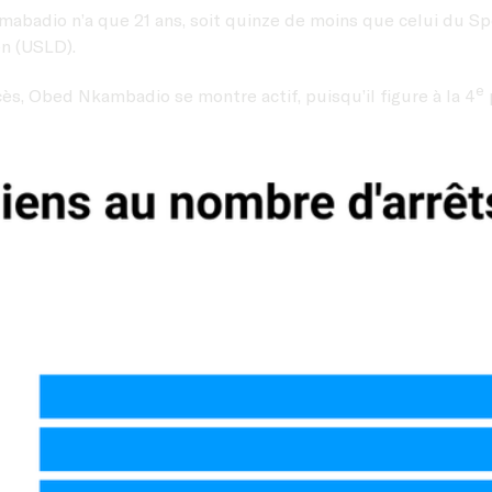
abadio n’a que 21 ans, soit quinze de moins que celui du Spor
en (USLD).
e
ès, Obed Nkambadio se montre actif, puisqu’il figure à la 4