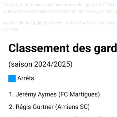
Elu pépite du mois d’août par les fans de Ligue 2 BKT, Nkam
joué cette saison dans le championnat, derrière Ewen Jaou
Au sein d’une équipe parisienne qui a débuté par trois succ
d’arrêts.