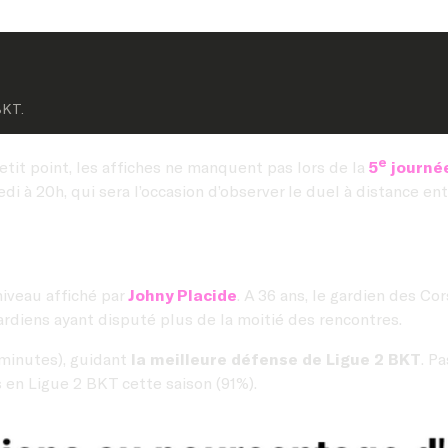
BKT.
e
etit point, les affiches ne manquent pas lors de la
5
journé
edi à 20h, qui sera l’occasion d’observer le duel à distance 
 niveau affiché par
Johny Placide
. A 36 ans, le gardien des C
gardiens ayant disputé plus de la moitié des rencontres.
 minutes), guidant
la meilleure défense de Ligue 2 BKT
. P
en Ligue 2 BKT cette saison (91%).