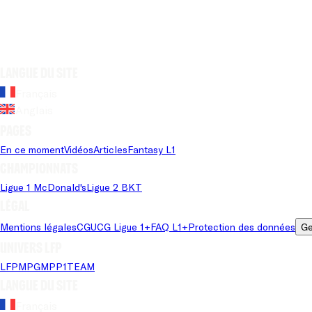
Langue du site
Français
Anglais
Pages
En ce moment
Vidéos
Articles
Fantasy L1
Championnats
Ligue 1 McDonald's
Ligue 2 BKT
Légal
Mentions légales
CGU
CG Ligue 1+
FAQ L1+
Protection des données
Ge
Univers LFP
LFP
MPG
MPP
1TEAM
Langue du site
Français