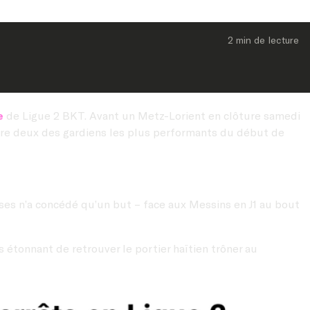
2 min
 de lecture
e
de Ligue 2 BKT. Avant un Metz-Lorient en clôture samedi
entre deux des gardiens les plus performants du début de
orses n’a concédé qu’un but – face aux Messins en J1 au bout
as étonnant de retrouver le portier haïtien trôner au