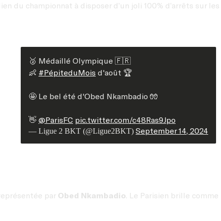
en du championnat à disposer d’un joli 100% d’arrêts sur les ti
🥈 Médaillé Olympique 🇫🇷
👶
#PépiteduMois
d'août 🏆
🤩 Le bel été d'Obed Nkambadio 🧤
👋
@ParisFC
pic.twitter.com/c48Ras9Jpo
September 14, 2024
— Ligue 2 BKT (@Ligue2BKT)
, représentée par
Obed Nkambadio
. Le Parisien brille comme 