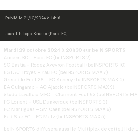
Publié le 
21/10/2024
 à 
14:16
Jean-Philippe Krasso (Paris FC).
Mardi 29 octobre 2024 à 20h30 sur beIN SPORTS
Amiens SC – Paris FC (beINSPORTS 2)
SC Bastia – Rodez Aveyron Football (beINSPORTS 10)
ESTAC Troyes – Pau FC (beINSPORTS MAX 7)
Grenoble Foot 38 – FC Annecy (beINSPORTS MAX 4)
EA Guingamp – AC Ajaccio (beINSPORTS MAX 9)
Stade Lavallois MFC – Clermont Foot 63 (beINSPORTS MA
FC Lorient – USL Dunkerque (beINSPORTS 3)
FC Martigues – SM Caen (beINSPORTS MAX 6)
Red Star FC – FC Metz (beINSPORTS MAX 5)
beIN SPORTS diffusera aussi le Multiplex de cette J11 de 