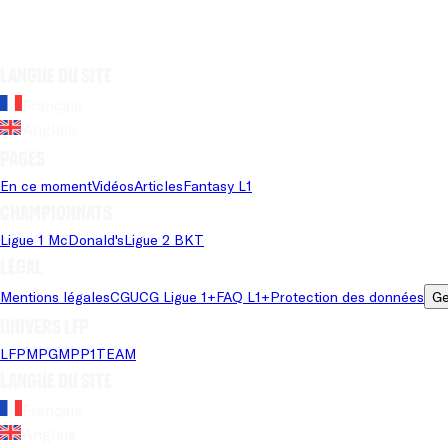
Langue du site
Français
Anglais
Pages
En ce moment
Vidéos
Articles
Fantasy L1
Championnats
Ligue 1 McDonald's
Ligue 2 BKT
Légal
Mentions légales
CGU
CG Ligue 1+
FAQ L1+
Protection des données
Ge
Univers LFP
LFP
MPG
MPP
1TEAM
Langue du site
Français
Anglais