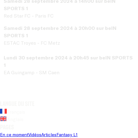
Samedi 28 septembre 2024 à 14h00 sur beIN
SPORTS 1
Red Star FC - Paris FC
Samedi 28 septembre 2024 à 20h00 sur beIN
SPORTS 1
ESTAC Troyes - FC Metz
Lundi 30 septembre 2024 à 20h45 sur beIN SPORTS
1
EA Guingamp - SM Caen
Langue du site
Français
Anglais
Pages
En ce moment
Vidéos
Articles
Fantasy L1