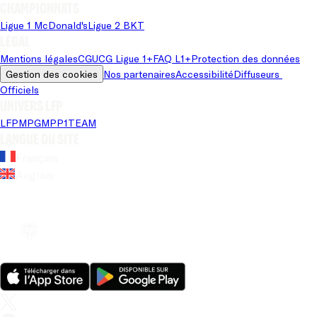
Championnats
Ligue 1 McDonald's
Ligue 2 BKT
Légal
Mentions légales
CGU
CG Ligue 1+
FAQ L1+
Protection des données
Gestion des cookies
Nos partenaires
Accessibilité
Diffuseurs 
Officiels
Univers LFP
LFP
MPG
MPP
1TEAM
Langue du site
Français
Anglais