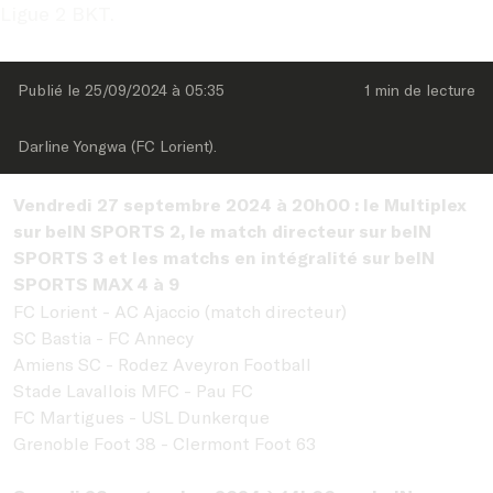
Ligue 2 BKT.
Publié le 
25/09/2024
 à 
05:35
1 min
 de lecture
Darline Yongwa (FC Lorient).
Vendredi 27 septembre 2024 à 20h00 : le Multiplex
sur beIN SPORTS 2, le match directeur sur beIN
SPORTS 3 et les matchs en intégralité sur beIN
SPORTS MAX 4 à 9
FC Lorient - AC Ajaccio (match directeur)
SC Bastia - FC Annecy
Amiens SC - Rodez Aveyron Football
Stade Lavallois MFC - Pau FC
FC Martigues - USL Dunkerque
Grenoble Foot 38 - Clermont Foot 63