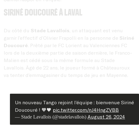
Siriné Doucouré à Laval
Du côté du
Stade Lavallois
, un attaquant est venu
garnir l’effectif d’Olivier Frapolli en la personne de
Siriné
Doucouré
. Prêté par le FC Lorient au Valenciennes FC
lors de la deuxième partie de saison dernière, le Franco-
Malien est cédé sous la même formule au Stade
Lavallois. Âgé de 22 ans, le joueur formé à Châteauroux
va tenter d’emmagasiner du temps de jeu en Mayenne.
Un nouveau Tango rejoint l’équipe : bienvenue Siriné
Doucouré ! 🧡🖤
pic.twitter.com/nJ4HngZVBB
August 26, 2024
— Stade Lavallois (@stadelavallois)