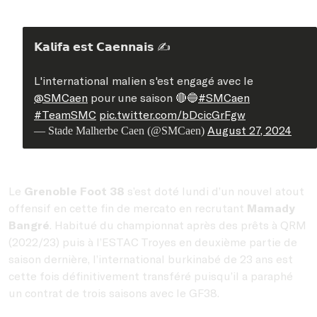
𝗞𝗮𝗹𝗶𝗳𝗮 𝗲𝘀𝘁 𝗖𝗮𝗲𝗻𝗻𝗮𝗶𝘀 ✍️
L'international malien s'est engagé avec le
@SMCaen
pour une saison 🔴🔵
#SMCaen
#TeamSMC
pic.twitter.com/bDcicGrFgw
August 27, 2024
— Stade Malherbe Caen (@SMCaen)
Le
Grenoble Foot 38
s’est doté lundi d’un nouvel atout
offensif en cette fin de mercato en recrutant
Mamady
Bangré
. Habitué du championnat après des prêts à QRM
(2022/23) puis à l’ESTAC Troyes en deuxième partie de
saison dernière, l’international burkinabé de 23 ans est
cette fois définitivement transféré puisqu’il a paraphé
un contrat de trois saisons avec le GF38.