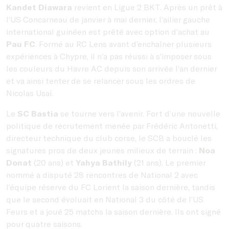
Kandet Diawara
revient en Ligue 2 BKT. Après un prêt à
l’US Concarneau de janvier à mai dernier, l’ailier gauche
international guinéen est prêté avec option d’achat au
Pau FC
. Formé au RC Lens avant d’enchaîner plusieurs
expériences à Chypre, il n’a pas réussi à s’imposer sous
les couleurs du Havre AC depuis son arrivée l’an dernier
et va ainsi tenter de se relancer sous les ordres de
Nicolas Usaï.
Le
SC Bastia
se tourne vers l’avenir. Fort d’une nouvelle
politique de recrutement menée par Frédéric Antonetti,
directeur technique du club corse, le SCB a bouclé les
signatures pros de deux jeunes milieux de terrain :
Noa
Donat
(20 ans) et
Yahya Bathily
(21 ans). Le premier
nommé a disputé 28 rencontres de National 2 avec
l’équipe réserve du FC Lorient la saison dernière, tandis
que le second évoluait en National 3 du côté de l’US
Feurs et a joué 25 matchs la saison dernière. Ils ont signé
pour quatre saisons.