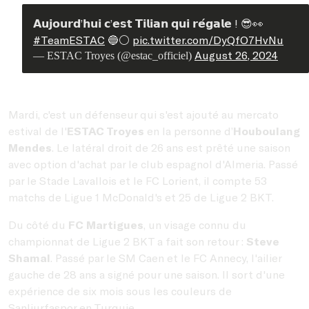
𝗔𝘂𝗷𝗼𝘂𝗿𝗱’𝗵𝘂𝗶 𝗰’𝗲𝘀𝘁 𝗧𝗶𝗹𝗶𝗮𝗻 𝗾𝘂𝗶 𝗿𝗲́𝗴𝗮𝗹𝗲 ! 😎👀
#TeamESTAC
🔵⚪️
pic.twitter.com/DyQfO7HvNu
August 26, 2024
— ESTAC Troyes (@estac_officiel)
Mardi, c'est un défenseur qui s'est ajouté au mercato
estival de l'
ESTAC Troyes
en la personne d’
Houboulang
Mendes
. Le latéral droit de 26 ans est prêté une saison
avec option d'achat par le club espagnol d'Almeria. Passé
par le Stade Lavallois et le FC Lorient, il compte 53
matchs de Ligue 1 McDonald's et 25 de Ligue 2 BKT.
Du côté du
FC Martigues
, un visage connu du
championnat de Ligue 2 BKT a fait son retour :
Steve
Shamal
. Passé par le SM Caen et le FC Annecy, l'ailier
gauche de 28 ans a signé pour une saison. Il sort d'une
expérience de six mois sous les couleurs de
Sanliurfaspor en Turquie.