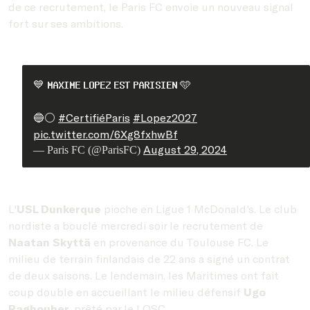
de ce recrutement, le Paris FC envoie un nouveau signal
fort sur ses ambitions.
💙 𝐌𝐀𝐗𝐈𝐌𝐄 𝐋𝐎𝐏𝐄𝐙 𝐄𝐒𝐓 𝐏𝐀𝐑𝐈𝐒𝐈𝐄𝐍 🩵
🔵⚪️
#CertifiéParis
#Lopez2027
pic.twitter.com/6Xg8fxhwBf
August 29, 2024
— Paris FC (@ParisFC)
L'
USL Dunkerque
pioche en Ligue 1 McDonald's. Le club
nordiste a bouclé mercredi soir le recrutement de
Naatan Skyttä
en provenance du Toulouse FC. Le
milieu de terrain finlandais de 22 ans a signé un contrat
de deux saisons. Le lendemain, les Maritimes ont fait
coup double en accueillant le milieu défensif
Ugo
Raghouber
, prêté par le LOSC.