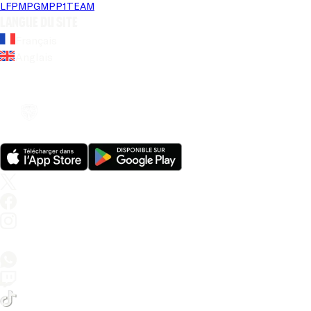
LFP
MPG
MPP
1TEAM
Langue du site
Français
Anglais