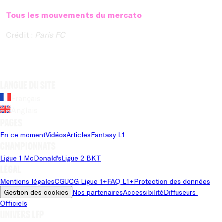
Tous les mouvements du mercato
Crédit :
Paris FC
Langue du site
Français
Anglais
Pages
En ce moment
Vidéos
Articles
Fantasy L1
Championnats
Ligue 1 McDonald's
Ligue 2 BKT
Légal
Mentions légales
CGU
CG Ligue 1+
FAQ L1+
Protection des données
Gestion des cookies
Nos partenaires
Accessibilité
Diffuseurs 
Officiels
Univers LFP