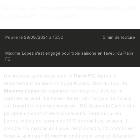
Découvrez les mouvements officialisés par les clubs 
de Ligue 2 BKT cette semaine.
Publié le 
29/08/2024
 à 
15:30
5 min
 de lecture
Maxime Lopez s'est engagé pour trois saisons en faveur du Paris 
FC.
Un nouveau gros coup pour le
Paris FC
. Après le
recrutement de Jean-Philippe Krasso, c'est au tour de
Maxime Lopez
de rejoindre les rangs du club de la
capitale ce jeudi. Le milieu de terrain français de 26 ans
est transféré en provenance de l’U.S. Sassuolo Calcio et a
paraphé un contrat de trois saisons. Frère de Julien
Lopez, milieu de terrain du PFC depuis huit saisons, il
compte 113 matchs en Ligue 1 McDonald's, 115 matchs en
Serie A, ainsi que 18 matchs en Europa League. A la suite