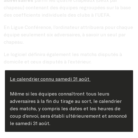
chapeau) contenant des équipes regroupées sur la base
des coefficients individuels des clubs à l’UEFA.
En Ligue Conférence, l’ordinateur attribuera pour chaque
équipe seulement six adversaires, à savoir un seul par
chapeau.
Le logiciel définira également les matchs disputés à
domicile et ceux disputés à l’extérieur.
Le calendrier connu samedi 31 août
Même si les équipes connaîtront tous leurs
adversaires à la fin du tirage au sort, le calendrier
des matchs, y compris les dates et les heures de
coup d’envoi, sera établi ultérieurement et annoncé
le samedi 31 août.