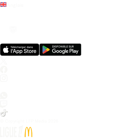
Anglais
© Copyright LFP Media 
2026