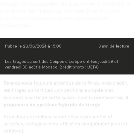
compétitions européennes à partir de 2024/2025, la 
procédure des tirages au sort des 29 et 30 août 
prochains à Monaco s’en retrouve modifiée. 
Explications.
Publié le 
28/08/2024
 à 
15:00
3 min
 de lecture
Les tirages au sort des Coupes d'Europe ont lieu jeudi 29 et 
vendredi 30 août à Monaco. (crédit photo : UEFA)
Rendez-vous toujours attendus de la fin du mois d’août,
les tirages au sort des compétitions européennes
évoluent à partir de cette saison. Pour la première fois,
il
proposera un système hybride de tirage
.
Si les boules étoilées seront encore présentes et
scrutées, un logiciel sera utilisé en complément jeudi et
vendredi.