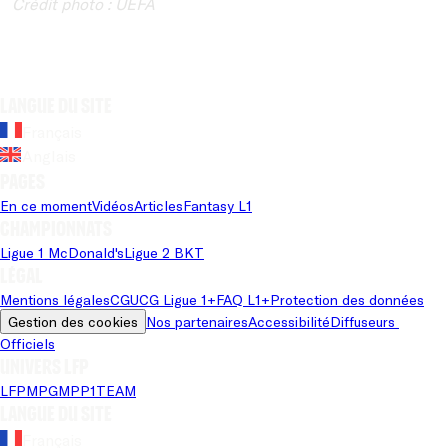
Crédit photo : UEFA
Langue du site
Français
Anglais
Pages
En ce moment
Vidéos
Articles
Fantasy L1
Championnats
Ligue 1 McDonald's
Ligue 2 BKT
Légal
Mentions légales
CGU
CG Ligue 1+
FAQ L1+
Protection des données
Gestion des cookies
Nos partenaires
Accessibilité
Diffuseurs 
Officiels
Univers LFP
LFP
MPG
MPP
1TEAM
Langue du site
Français