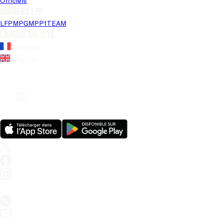
Officiels
Univers LFP
LFP
MPG
MPP
1TEAM
Langue du site
Français
Anglais