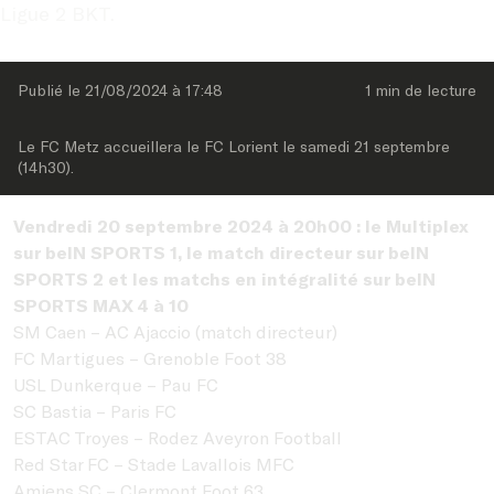
Ligue 2 BKT.
Publié le 
21/08/2024
 à 
17:48
1 min
 de lecture
Le FC Metz accueillera le FC Lorient le samedi 21 septembre 
(14h30).
Vendredi 20 septembre 2024 à 20h00 : le Multiplex
sur beIN SPORTS 1, le match directeur sur beIN
SPORTS 2 et les matchs en intégralité sur beIN
SPORTS MAX 4 à 10
SM Caen – AC Ajaccio (match directeur)
FC Martigues – Grenoble Foot 38
USL Dunkerque – Pau FC
SC Bastia – Paris FC
ESTAC Troyes – Rodez Aveyron Football
Red Star FC – Stade Lavallois MFC
Amiens SC – Clermont Foot 63