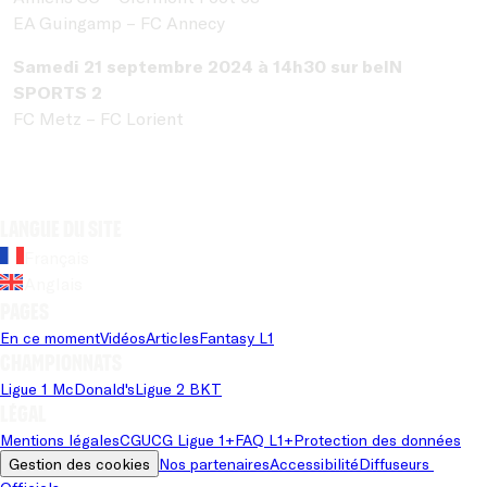
EA Guingamp – FC Annecy
Samedi 21 septembre 2024 à 14h30 sur beIN
SPORTS 2
FC Metz – FC Lorient
Langue du site
Français
Anglais
Pages
En ce moment
Vidéos
Articles
Fantasy L1
Championnats
Ligue 1 McDonald's
Ligue 2 BKT
Légal
Mentions légales
CGU
CG Ligue 1+
FAQ L1+
Protection des données
Gestion des cookies
Nos partenaires
Accessibilité
Diffuseurs 