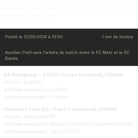
Découvrez les arbitres qui officieront lors de la 1ère 
journée de Ligue 2 BKT.
Publié le 
12/08/2024
 à 
10:00
1 min
 de lecture
Aurélien Petit sera l'arbitre du match entre le FC Metz et le SC 
Bastia.
EA Guingamp – ESTAC Troyes (vendredi, 20h00)
Arbitre : à définir
Arbitres assistants : à définir
Arbitre remplaçant : à définir
Clermont Foot 63 – Pau FC (vendredi, 20h00)
Arbitre : Rémi LANDRY
Arbitres assistants : Nicolas DURAND et Gaëtan KORBAS
Arbitre remplaçant : Léo BEULET