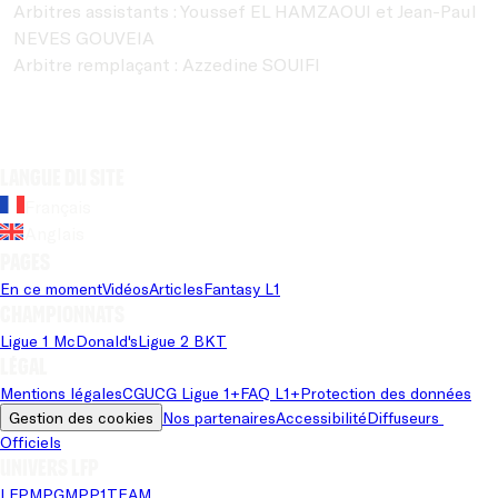
Arbitres assistants : Youssef EL HAMZAOUI et Jean-Paul
NEVES GOUVEIA
Arbitre remplaçant : Azzedine SOUIFI
Langue du site
Français
Anglais
Pages
En ce moment
Vidéos
Articles
Fantasy L1
Championnats
Ligue 1 McDonald's
Ligue 2 BKT
Légal
Mentions légales
CGU
CG Ligue 1+
FAQ L1+
Protection des données
Gestion des cookies
Nos partenaires
Accessibilité
Diffuseurs 
Officiels
Univers LFP
LFP
MPG
MPP
1TEAM