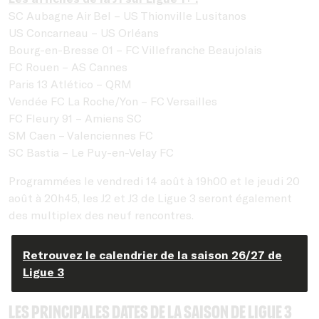
SC Aubagne Air Bel – US Thionville Lusitanos
US Concarneau – US Orléans
Bourg-en-Bresse 01 – FC Villefranche Beaujolais
FC Rouen – AS Cannes
Paris 13 Atlético – QRM
Vendée FC La Roche/Yon – FC Versailles
FC Fleury 91 – Amiens SC
SM Caen – Valenciennes FC
SC Bastia – Le Puy-en-Velay FC
Programmées le vendredi 14 août à 19h00 et le jeudi 20
août à 20h45, les J2 et J3 de Ligue 3 seront également
des multiplex des neuf rencontres.
Retrouvez le calendrier de la saison 26/27 de
Ligue 3
Les principales dates de la saison de Ligue 3