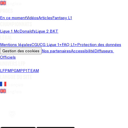
Anglais
Pages
En ce moment
Vidéos
Articles
Fantasy L1
Championnats
Ligue 1 McDonald's
Ligue 2 BKT
Légal
Mentions légales
CGU
CG Ligue 1+
FAQ L1+
Protection des données
Gestion des cookies
Nos partenaires
Accessibilité
Diffuseurs 
Officiels
Univers LFP
LFP
MPG
MPP
1TEAM
Langue du site
Français
Anglais