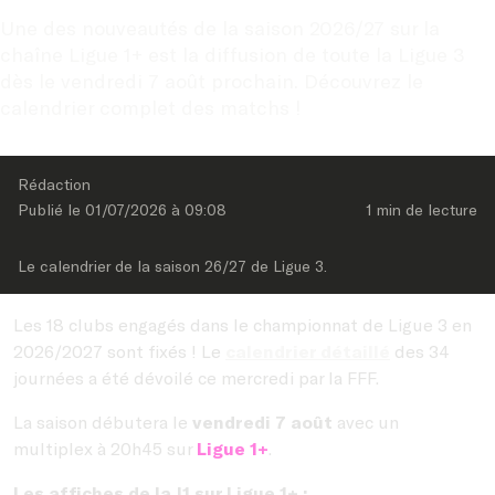
Une des nouveautés de la saison 2026/27 sur la 
chaîne Ligue 1+ est la diffusion de toute la Ligue 3 
dès le vendredi 7 août prochain. Découvrez le 
calendrier complet des matchs !
Rédaction
Publié le 
01/07/2026
 à 
09:08
1 min
 de lecture
Le calendrier de la saison 26/27 de Ligue 3.
Les 18 clubs engagés dans le championnat de Ligue 3 en
2026/2027 sont fixés ! Le
calendrier détaillé
des 34
journées a été dévoilé ce mercredi par la FFF.
La saison débutera le
vendredi 7 août
avec un
multiplex à 20h45 sur
Ligue 1+
.
Les affiches de la J1 sur Ligue 1+ :